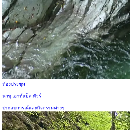
ห้องประชุม
นาซู เอาท์แบ็ค ทัวร์
ประสบการณ์และกิจกรรมต่างๆ