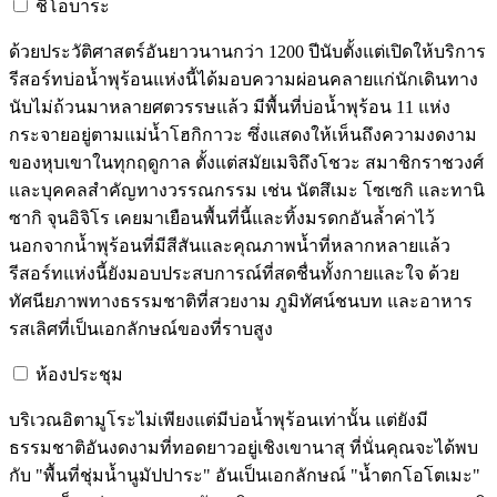
ชิโอบาระ
ด้วยประวัติศาสตร์อันยาวนานกว่า 1200 ปีนับตั้งแต่เปิดให้บริการ
รีสอร์ทบ่อน้ำพุร้อนแห่งนี้ได้มอบความผ่อนคลายแก่นักเดินทาง
นับไม่ถ้วนมาหลายศตวรรษแล้ว มีพื้นที่บ่อน้ำพุร้อน 11 แห่ง
กระจายอยู่ตามแม่น้ำโฮกิกาวะ ซึ่งแสดงให้เห็นถึงความงดงาม
ของหุบเขาในทุกฤดูกาล ตั้งแต่สมัยเมจิถึงโชวะ สมาชิกราชวงศ์
และบุคคลสำคัญทางวรรณกรรม เช่น นัตสึเมะ โซเซกิ และทานิ
ซากิ จุนอิจิโร เคยมาเยือนพื้นที่นี้และทิ้งมรดกอันล้ำค่าไว้
นอกจากน้ำพุร้อนที่มีสีสันและคุณภาพน้ำที่หลากหลายแล้ว
รีสอร์ทแห่งนี้ยังมอบประสบการณ์ที่สดชื่นทั้งกายและใจ ด้วย
ทัศนียภาพทางธรรมชาติที่สวยงาม ภูมิทัศน์ชนบท และอาหาร
รสเลิศที่เป็นเอกลักษณ์ของที่ราบสูง
ห้องประชุม
บริเวณอิตามูโระไม่เพียงแต่มีบ่อน้ำพุร้อนเท่านั้น แต่ยังมี
ธรรมชาติอันงดงามที่ทอดยาวอยู่เชิงเขานาสุ ที่นั่นคุณจะได้พบ
กับ "พื้นที่ชุ่มน้ำนูมัปปาระ" อันเป็นเอกลักษณ์ "น้ำตกโอโตเมะ"