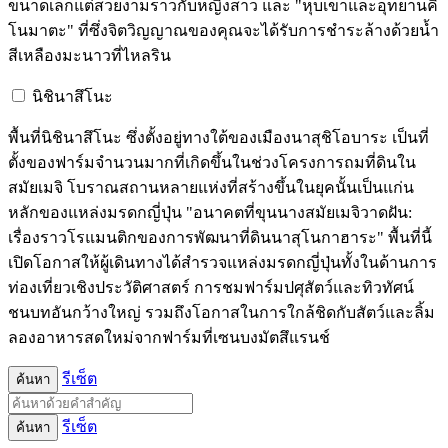
ขนาดเล็กแต่สวยงามราวกับหญิงสาว และ "หุบเขาและอุทยานคิ
โนมาตะ" ที่ซึ่งจิตวิญญาณของคุณจะได้รับการชำระล้างด้วยน้ำ
สีเหลืองมะนาวที่ไหลริน
นิชินาสึโนะ
พื้นที่นิชินาสึโนะ ซึ่งตั้งอยู่ทางใต้ของเมืองนาสุชิโอบาระ เป็นที่
ตั้งของฟาร์มจำนวนมากที่เกิดขึ้นในช่วงโครงการถมที่ดินใน
สมัยเมจิ โบราณสถานหลายแห่งที่สร้างขึ้นในยุคนั้นเป็นแก่น
หลักของแหล่งมรดกญี่ปุ่น "อนาคตที่ขุนนางสมัยเมจิวาดฝัน:
เรื่องราวโรแมนติกของการพัฒนาที่ดินนาสุโนกาฮาระ" พื้นที่นี้
เปิดโอกาสให้ผู้เดินทางได้สำรวจแหล่งมรดกญี่ปุ่นทั้งในด้านการ
ท่องเที่ยวเชิงประวัติศาสตร์ การชมฟาร์มปศุสัตว์และทิวทัศน์
ชนบทอันกว้างใหญ่ รวมถึงโอกาสในการใกล้ชิดกับสัตว์และลิ้ม
ลองอาหารสดใหม่จากฟาร์มที่เซนบงมัตสึแรนช์
รีเซ็ต
ค้นหา
รีเซ็ต
ค้นหา