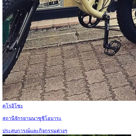
คุโรอิโซะ
สถานีจักรยานนาซูชิโอบาระ
ประสบการณ์และกิจกรรมต่างๆ