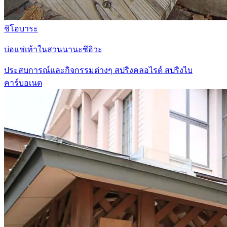
ชิโอบาระ
บ่อแช่เท้าในสวนนานะซึอิวะ
ประสบการณ์และกิจกรรมต่างๆ
สปริงคลอไรด์
สปริงไบ
คาร์บอเนต