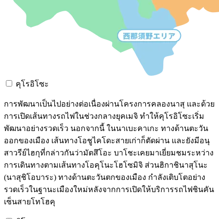
คุโรอิโซะ
การพัฒนาเป็นไปอย่างต่อเนื่องผ่านโครงการคลองนาสุ และด้วย
การเปิดเส้นทางรถไฟในช่วงกลางยุคเมจิ ทำให้คุโรอิโซะเริ่ม
พัฒนาอย่างรวดเร็ว นอกจากนี้ ในนาเบะคาเกะ ทางด้านตะวัน
ออกของเมือง เส้นทางโอชูไคโดะสายเก่าก็ตัดผ่าน และยังมีอนุ
สาวรีย์ไฮกุที่กล่าวกันว่ามัตสึโอะ บาโชะเคยมาเยี่ยมชมระหว่าง
การเดินทางตามเส้นทางโอคุโนะโฮโซมิจิ ส่วนฮิกาชินาสุโนะ
(นาสุชิโอบาระ) ทางด้านตะวันตกของเมือง กำลังเติบโตอย่าง
รวดเร็วในฐานะเมืองใหม่หลังจากการเปิดให้บริการรถไฟชินคัน
เซ็นสายโทโฮคุ