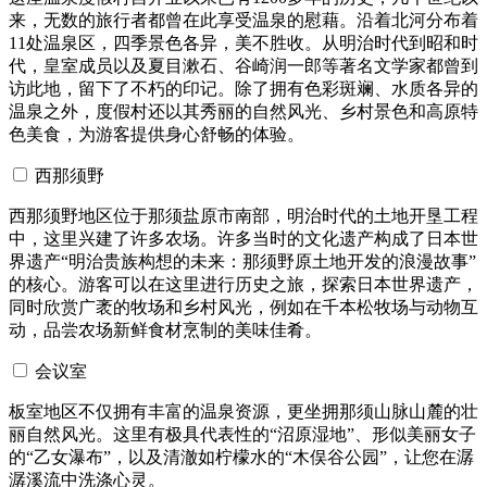
来，无数的旅行者都曾在此享受温泉的慰藉。沿着北河分布着
11处温泉区，四季景色各异，美不胜收。从明治时代到昭和时
代，皇室成员以及夏目漱石、谷崎润一郎等著名文学家都曾到
访此地，留下了不朽的印记。除了拥有色彩斑斓、水质各异的
温泉之外，度假村还以其秀丽的自然风光、乡村景色和高原特
色美食，为游客提供身心舒畅的体验。
西那须野
西那须野地区位于那须盐原市南部，明治时代的土地开垦工程
中，这里兴建了许多农场。许多当时的文化遗产构成了日本世
界遗产“明治贵族构想的未来：那须野原土地开发的浪漫故事”
的核心。游客可以在这里进行历史之旅，探索日本世界遗产，
同时欣赏广袤的牧场和乡村风光，例如在千本松牧场与动物互
动，品尝农场新鲜食材烹制的美味佳肴。
会议室
板室地区不仅拥有丰富的温泉资源，更坐拥那须山脉山麓的壮
丽自然风光。这里有极具代表性的“沼原湿地”、形似美丽女子
的“乙女瀑布”，以及清澈如柠檬水的“木俣谷公园”，让您在潺
潺溪流中洗涤心灵。