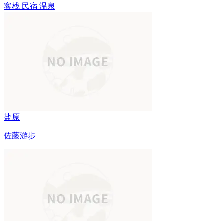
客栈
民宿
温泉
盐原
佐藤游步