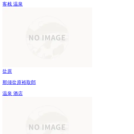
客栈
温泉
盐原
那须盐原裕取郎
温泉
酒店