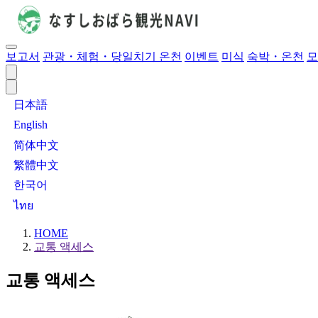
보고서
관광・체험・당일치기 온천
이벤트
미식
숙박・온천
모
日本語
English
简体中文
繁體中文
한국어
ไทย
HOME
교통 액세스
교통 액세스