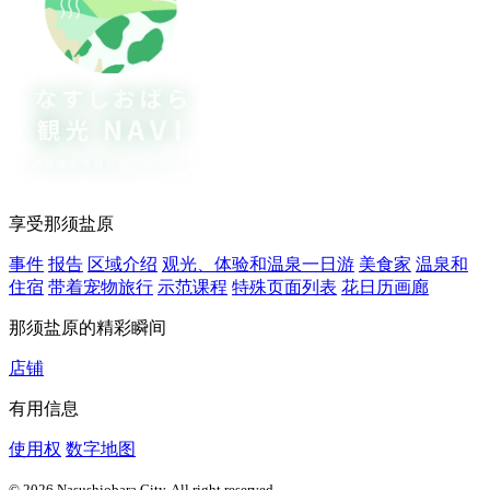
享受那须盐原
事件
报告
区域介绍
观光、体验和温泉一日游
美食家
温泉和
住宿
带着宠物旅行
示范课程
特殊页面列表
花日历画廊
那须盐原的精彩瞬间
店铺
有用信息
使用权
数字地图
© 2026 Nasushiobara City. All right reserved.