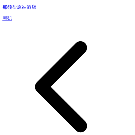
那须盐原站酒店
黑矶