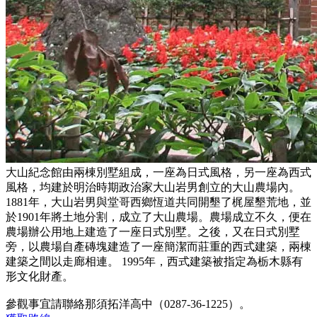
大山紀念館由兩棟別墅組成，一座為日式風格，另一座為西式
風格，均建於明治時期政治家大山岩男創立的大山農場內。
1881年，大山岩男與堂哥西鄉恆道共同開墾了梶屋墾荒地，並
於1901年將土地分割，成立了大山農場。農場成立不久，便在
農場辦公用地上建造了一座日式別墅。之後，又在日式別墅
旁，以農場自產磚塊建造了一座簡潔而莊重的西式建築，兩棟
建築之間以走廊相連。 1995年，西式建築被指定為栃木縣有
形文化財產。
參觀事宜請聯絡那須拓洋高中（0287-36-1225）。