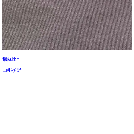
穆蘇比*
西那須野