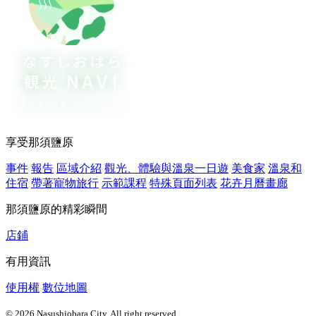
享受那須鹽原
事件
報告
區域介紹
觀光、體驗與溫泉一日遊
美食家
溫泉和
住宿
帶著寵物旅行
示範課程
特殊頁面列表
花卉月曆畫廊
那須鹽原的精彩瞬間
店鋪
有用資訊
使用權
數位地圖
© 2026 Nasushiobara City. All right reserved.