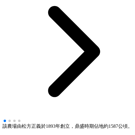
該農場由松方正義於1893年創立，鼎盛時期佔地約1587公頃。