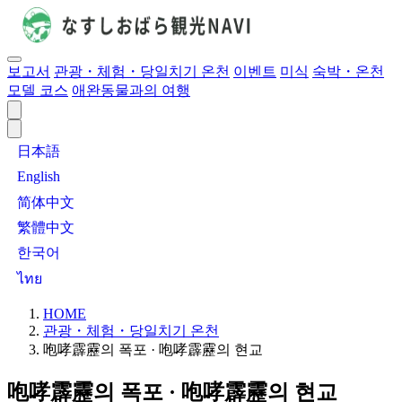
보고서
관광・체험・당일치기 온천
이벤트
미식
숙박・온천
모델 코스
애완동물과의 여행
日本語
English
简体中文
繁體中文
한국어
ไทย
HOME
관광・체험・당일치기 온천
咆哮霹靂의 폭포 · 咆哮霹靂의 현교
咆哮霹靂의 폭포 · 咆哮霹靂의 현교