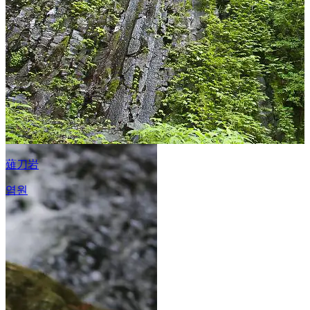
薙刀岩
염원