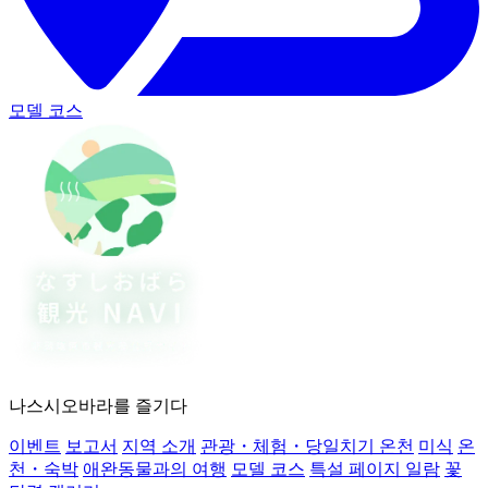
모델 코스
나스시오바라를 즐기다
이벤트
보고서
지역 소개
관광・체험・당일치기 온천
미식
온
천・숙박
애완동물과의 여행
모델 코스
특설 페이지 일람
꽃