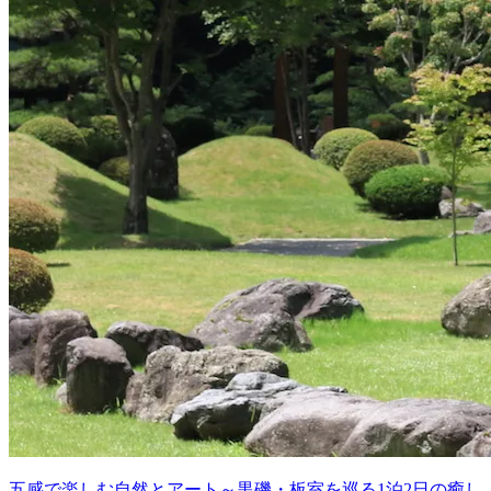
五感で楽しむ自然とアート～黒磯・板室を巡る1泊2日の癒し