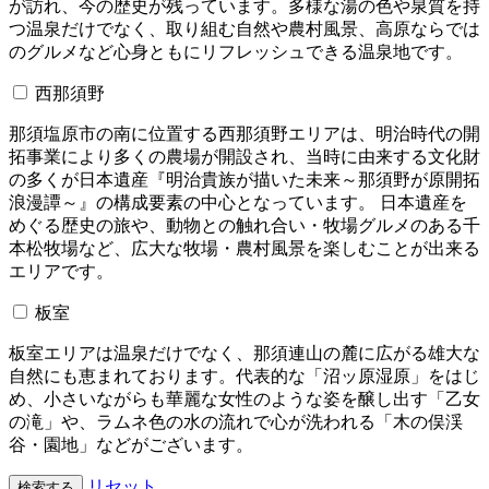
が訪れ、今の歴史が残っています。多様な湯の色や泉質を持
つ温泉だけでなく、取り組む自然や農村風景、高原ならでは
のグルメなど心身ともにリフレッシュできる温泉地です。
西那須野
那須塩原市の南に位置する西那須野エリアは、明治時代の開
拓事業により多くの農場が開設され、当時に由来する文化財
の多くが日本遺産『明治貴族が描いた未来～那須野が原開拓
浪漫譚～』の構成要素の中心となっています。 日本遺産を
めぐる歴史の旅や、動物との触れ合い・牧場グルメのある千
本松牧場など、広大な牧場・農村風景を楽しむことが出来る
エリアです。
板室
板室エリアは温泉だけでなく、那須連山の麓に広がる雄大な
自然にも恵まれております。代表的な「沼ッ原湿原」をはじ
め、小さいながらも華麗な女性のような姿を醸し出す「乙女
の滝」や、ラムネ色の水の流れで心が洗われる「木の俣渓
谷・園地」などがございます。
リセット
検索する