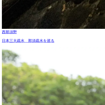
西那須野
日本三大疏水 那須疏水を巡る