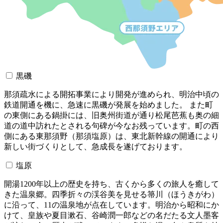
黒磯
那須疏水による開拓事業により開発が進められ、明治中頃の
鉄道開通を機に、急速に黒磯が発展を始めました。 また町
の東側にある鍋掛には、旧奥州街道が通り松尾芭蕉も奥の細
道の道中訪れたとされる句碑が今なお残っています。町の西
側にある東那須野（那須塩原）は、東北新幹線の開通により
新しい街づくりとして、急成長を遂げております。
塩原
開湯1200年以上の歴史を持ち、古くから多くの旅人を癒して
きた温泉郷。四季折々の渓谷美を見せる箒川（ほうきがわ）
に沿って、11の温泉地が点在しています。明治から昭和にか
けて、皇族や夏目漱石、谷崎潤一郎などの名だたる文人墨客