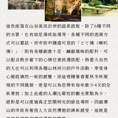
這些座落在山谷溪流沿岸的溫泉設施，除了6種不同
的水質，也有如足湯或指湯等，各種不同的泡湯方
式可以嘗試。而市街中隨處可見的「とて燒（喇叭
燒）」，則有各種創意十足、鹹甜風味的配料，可
以配合散步當下的心情任意挑選搭配。熱愛大自然
的人也可以利用各種山林河川的戶外活動，享受身
心徹底煥然一新的感覺。而這裡隨著春夏秋冬所展
現的不同風貌，更是可以為您帶來每年最少4次的全
新景致；加上此處的人潮比鄰近的觀光景點為少，
絕對是可以度過真正悠閒時光的絕佳場所。四面環
山的市街有著投入大自然懷抱的清新感受，這就是