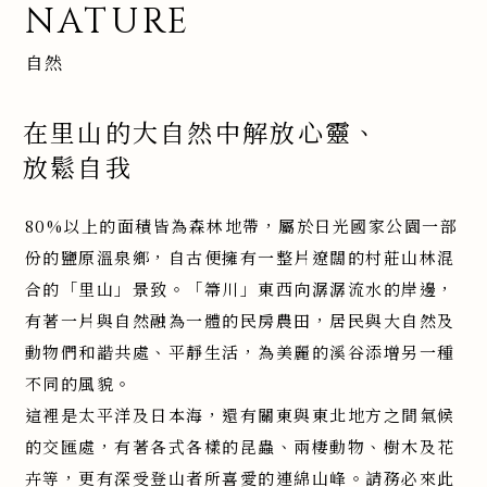
NATURE
自然
在里山的大自然中解放心靈、
放鬆自我
80%以上的面積皆為森林地帶，屬於日光國家公園一部
份的鹽原溫泉鄉，自古便擁有一整片遼闊的村莊山林混
合的「里山」景致。「箒川」東西向潺潺流水的岸邊，
有著一片與自然融為一體的民房農田，居民與大自然及
動物們和諧共處、平靜生活，為美麗的溪谷添增另一種
不同的風貌。
這裡是太平洋及日本海，還有關東與東北地方之間氣候
的交匯處，有著各式各樣的昆蟲、兩棲動物、樹木及花
卉等，更有深受登山者所喜愛的連綿山峰。請務必來此