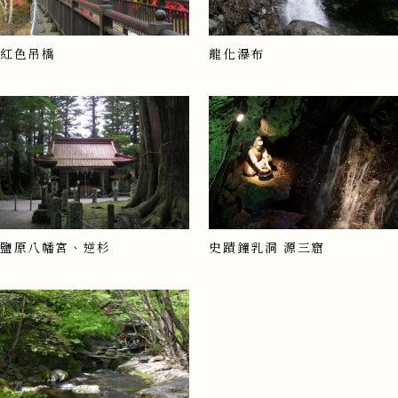
紅色吊橋
龍化瀑布
鹽原八幡宮、逆杉
史蹟鐘乳洞 源三窟