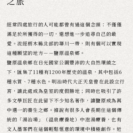
之旅
經常四處旅行的人可能都曾有過這個念頭：不僅僅
滿足於所獲得的一切，還想進一步追尋自己的最
愛。流經栃木縣北部的箒川一帶，則有個可以實現
這種願望的地方－－鹽原溫泉鄉。
鹽原溫泉鄉在日光國家公園豐沛的大自然環繞之
下，匯集了11種有1200年歷史的溫泉，其中包括6
種水質、7種水色。明治時代大正天皇曾在此設立行
宮，讓此處成為皇室的度假勝地；同時也吸引了許
多文學巨匠在此留下不少知名著作，讓鹽原成為萬
中選一的養生之鄉。據說有很多人會長期住這個傳
統的「湯治場」（溫泉療養地）中泡湯療養，也有
文人墨客們在這個輕鬆愜意的環境中積極創作。近