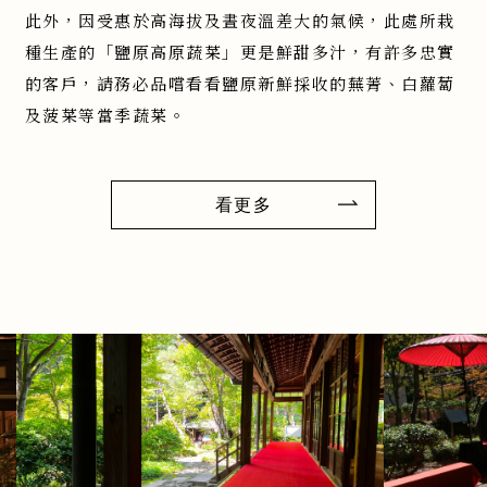
此外，因受惠於高海拔及晝夜溫差大的氣候，此處所栽
種生產的「鹽原高原蔬菜」更是鮮甜多汁，有許多忠實
的客戶，請務必品嚐看看鹽原新鮮採收的蕪菁、白蘿蔔
及菠菜等當季蔬菜。
看更多