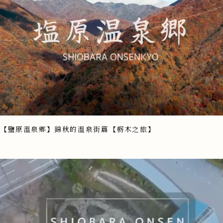
【鹽原溫泉鄉】錦秋的溫泉街篇【栃木之旅】