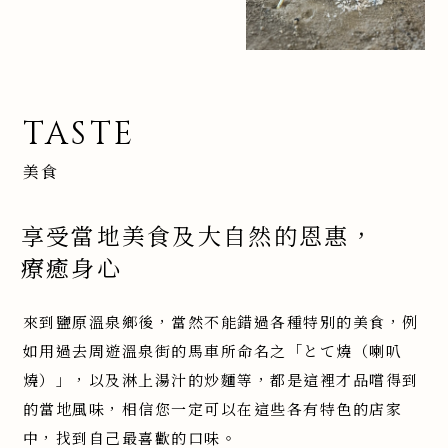
TASTE
美食
享受當地美食及大自然的恩惠，
療癒身心
來到鹽原溫泉鄉後，當然不能錯過各種特別的美食，例
如用過去周遊溫泉街的馬車所命名之「とて燒（喇叭
燒）」，以及淋上湯汁的炒麵等，都是這裡才品嚐得到
的當地風味，相信您一定可以在這些各有特色的店家
中，找到自己最喜歡的口味。