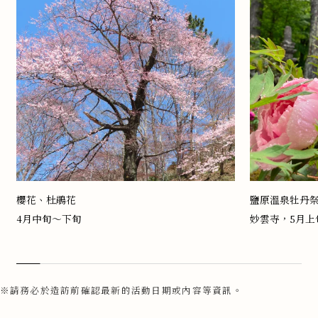
櫻花、杜鵑花
鹽原溫泉牡丹
4月中旬～下旬
妙雲寺，5月上
請務必於造訪前確認最新的活動日期或內容等資訊。