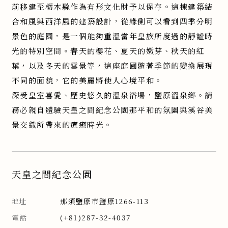
前移建至栃木縣作為有形文化財予以保存。這棟建築結
合和風與西洋風的建築設計，從緣側可以看到四季分明
景色的庭園，是一個能夠重溫當年皇族所度過的靜謐時
光的特別空間。春天的櫻花、夏天的嫩芽、秋天的紅
葉，以及冬天的雪景等，這座庭園隨著季節的變換展現
不同的面貌，它的美麗將使人心境平和。
深受皇室喜愛、歷史悠久的溫泉浴場，鹽原溫泉鄉。請
務必親自體驗天皇之間紀念公園那平和的氛圍與溪谷美
景交織所帶來的療癒時光。
天皇之間紀念公園
地址
那須鹽原市鹽原1266-113
電話
(+81)287-32-4037