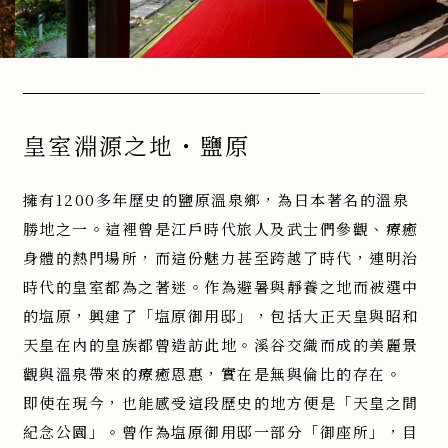
皇室淵源之地・鹽原
擁有1200多年歷史的鹽原溫泉鄉，為日本著名的溫泉
勝地之一。這裡曾是江戶時代旅人及武士們參觀、療癒
身體的熱門場所，而這份魅力甚至跨越了時代，連明治
時代的皇室都為之著迷。作為避暑與靜養之地而被選中
的塩原，興建了「塩原御用邸」，包括大正天皇與昭和
天皇在內的皇族都曾造訪此地。溪谷交織而成的美麗景
觀與溫泉帶來的療癒恩惠，實在是無與倫比的存在。
即使在現今，也能感受這段歷史的地方便是「天皇之間
紀念公園」。曾作為塩原御用邸一部分「御座所」，目