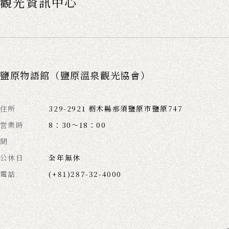
觀光資訊中心
鹽原物語館（鹽原溫泉觀光協會）
住所
329-2921 栃木縣那須鹽原市鹽原747
営業時
8：30～18：00
間
公休日
全年無休
電話
(+81)287-32-4000