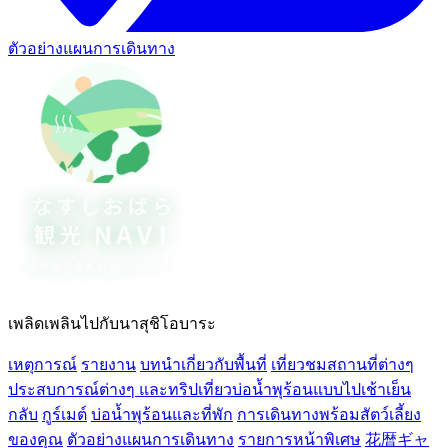
ตัวอย่างแผนการเดินทาง
เพลิดเพลินไปกับนาสุชิโอบาระ
เหตุการณ์
รายงาน
บทนำเกี่ยวกับพื้นที่
เที่ยวชมสถานที่ต่างๆ
ประสบการณ์ต่างๆ และทริปเที่ยวบ่อน้ำพุร้อนแบบไปเช้าเย็น
กลับ
กูร์เมต์
บ่อน้ำพุร้อนและที่พัก
การเดินทางพร้อมสัตว์เลี้ยง
ของคุณ
ตัวอย่างแผนการเดินทาง
รายการหน้าพิเศษ
花暦ギャ