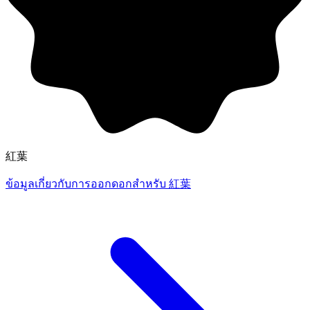
紅葉
ข้อมูลเกี่ยวกับการออกดอกสำหรับ 紅葉