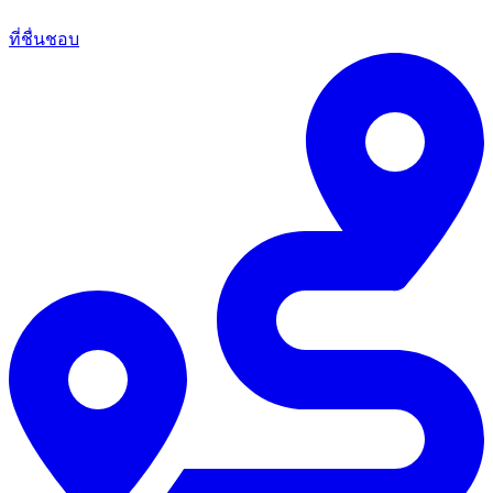
ที่ชื่นชอบ