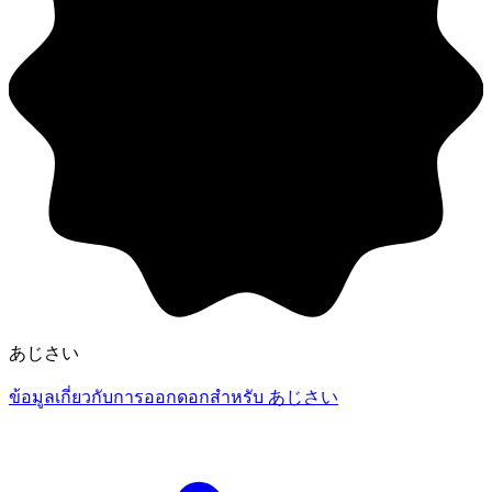
あじさい
ข้อมูลเกี่ยวกับการออกดอกสำหรับ あじさい