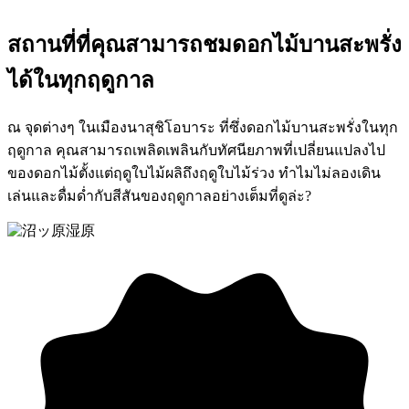
สถานที่ที่คุณสามารถชมดอกไม้บานสะพรั่ง
ได้ในทุกฤดูกาล
ณ จุดต่างๆ ในเมืองนาสุชิโอบาระ ที่ซึ่งดอกไม้บานสะพรั่งในทุก
ฤดูกาล คุณสามารถเพลิดเพลินกับทัศนียภาพที่เปลี่ยนแปลงไป
ของดอกไม้ตั้งแต่ฤดูใบไม้ผลิถึงฤดูใบไม้ร่วง ทำไมไม่ลองเดิน
เล่นและดื่มด่ำกับสีสันของฤดูกาลอย่างเต็มที่ดูล่ะ?