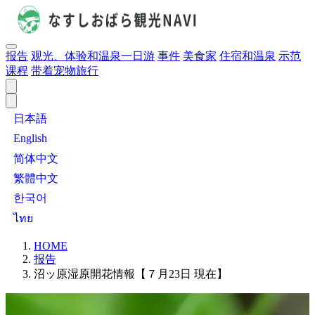
报告
观光、体验和温泉一日游
事件
美食家
住宿和温泉
示范
课程
带着宠物旅行
日本語
English
简体中文
繁體中文
한국어
ไทย
HOME
报告
沼ッ原湿原開花情報【７月23日 現在】