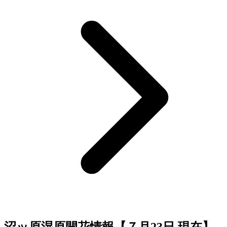
沼ッ原湿原開花情報【７月23日 現在】