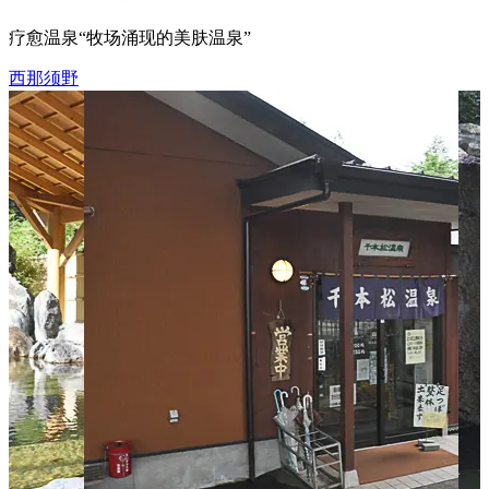
疗愈温泉“牧场涌现的美肤温泉”
西那须野