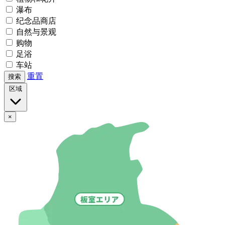
瀑布
纪念品商店
自然与景观
购物
足浴
车站
重置
搜索
区域
×