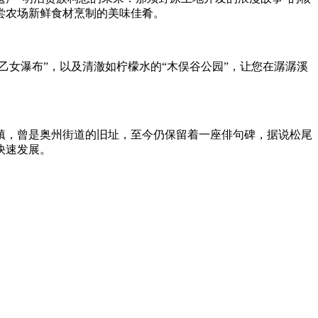
尝农场新鲜食材烹制的美味佳肴。
乙女瀑布”，以及清澈如柠檬水的“木俣谷公园”，让您在潺潺溪
镇，曾是奥州街道的旧址，至今仍保留着一座俳句碑，据说松尾
快速发展。