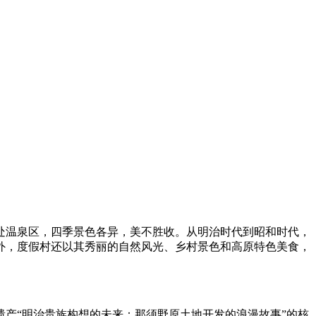
1处温泉区，四季景色各异，美不胜收。从明治时代到昭和时代，
外，度假村还以其秀丽的自然风光、乡村景色和高原特色美食，
产“明治贵族构想的未来：那须野原土地开发的浪漫故事”的核