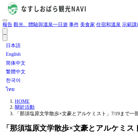
報告
觀光、體驗與溫泉一日遊
事件
美食家
住宿和溫泉
示範課
日本語
English
简体中文
繁體中文
한국어
ไทย
HOME
關於活動
「那須塩原文学散歩×文豪とアルケミスト」7/19まで一
「那須塩原文学散歩×文豪とアルケミスト