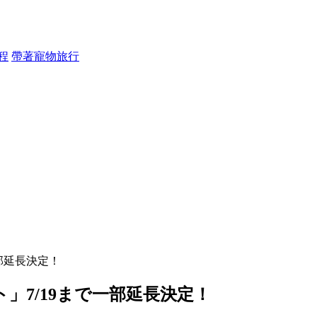
程
帶著寵物旅行
部延長決定！
」7/19まで一部延長決定！