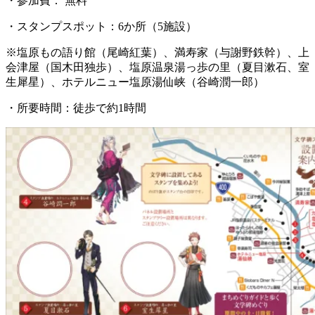
・参加費： 無料
・スタンプスポット：6か所（5施設）
※塩原もの語り館（尾崎紅葉）、満寿家（与謝野鉄幹）、上
会津屋（国木田独歩）、塩原温泉湯っ歩の里（夏目漱石、室
生犀星）、ホテルニュー塩原湯仙峡（谷崎潤一郎）
・所要時間：徒歩で約1時間