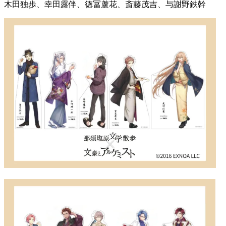
木田独歩、幸田露伴、徳冨蘆花、斎藤茂吉、与謝野鉄幹