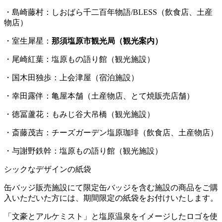
・島崎藤村：しおばら千二百年物語/BLESS（飲食店、土産
物店）
・室生犀星：
那須塩原市観光局（観光案内）
・尾崎紅葉：塩原もの語り館（観光施設）
・国木田独歩：上会津屋（宿泊施設）
・幸田露伴：亀屋本舗（土産物店、とて焼販売店舗）
・徳冨蘆花：もみじ谷大吊橋（観光施設）
・斎藤茂吉：チーズガーデン塩原珈琲（飲食店、土産物店）
・与謝野鉄幹：塩原もの語り館（観光施設）
シックなデザインの紙袋
缶バッジ販売施設にて限定缶バッジを含む施設の商品をご購
入いただいた方には、期間限定の紙袋をお付けいたします。
「文豪とアルケミスト」と塩原温泉をイメージしたロゴを使