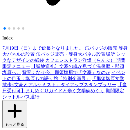
Index
7月19日（日）まで延長となりました。
缶バッジの販売
等身
大パネルの設置
缶バッジ販売・等身大パネル設置場所
シッ
クなデザインの紙袋
カフェレストラン洋燈（らんぷ） 期間
限定メニュー
【聖地巡礼】文豪の魂が息づく温泉郷・那須
塩原へ。
背景：なぜ今、那須塩原で「文豪」なのか
イベン
トの目玉：塩原もの語り館「特別企画展」
「那須塩原文学
散歩×文豪とアルケミスト」タイアップスタンプラリー
【当
日受付可】まちめぐりガイドと歩く文学碑めぐり
期間限定
シャトルバス運行
もっと見る