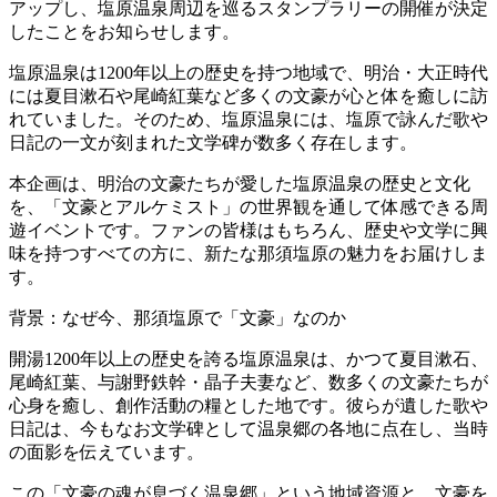
アップし、塩原温泉周辺を巡るスタンプラリーの開催が決定
したことをお知らせします。
塩原温泉は1200年以上の歴史を持つ地域で、明治・大正時代
には夏目漱石や尾崎紅葉など多くの文豪が心と体を癒しに訪
れていました。そのため、塩原温泉には、塩原で詠んだ歌や
日記の一文が刻まれた文学碑が数多く存在します。
本企画は、明治の文豪たちが愛した塩原温泉の歴史と文化
を、「文豪とアルケミスト」の世界観を通して体感できる周
遊イベントです。ファンの皆様はもちろん、歴史や文学に興
味を持つすべての方に、新たな那須塩原の魅力をお届けしま
す。
背景：なぜ今、那須塩原で「文豪」なのか
開湯1200年以上の歴史を誇る塩原温泉は、かつて夏目漱石、
尾崎紅葉、与謝野鉄幹・晶子夫妻など、数多くの文豪たちが
心身を癒し、創作活動の糧とした地です。彼らが遺した歌や
日記は、今もなお文学碑として温泉郷の各地に点在し、当時
の面影を伝えています。
この「文豪の魂が息づく温泉郷」という地域資源と、文豪を