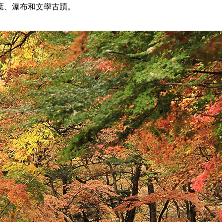
葉、瀑布和文學古蹟。