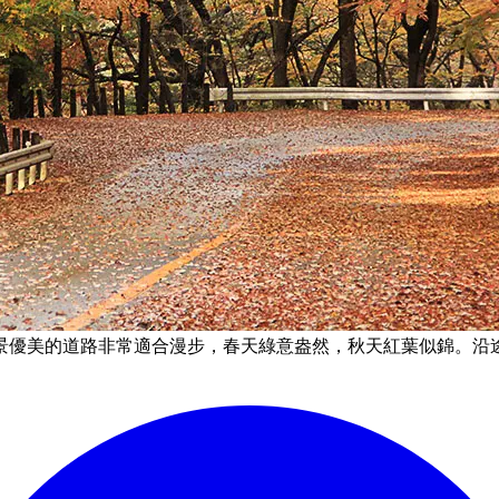
景優美的道路非常適合漫步，春天綠意盎然，秋天紅葉似錦。沿