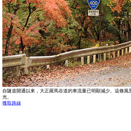
自隧道開通以來，大正羅馬谷道的車流量已明顯減少。這條風
光。
獲取路線