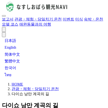
보고서
관광・체험・당일치기 온천
이벤트
미식
숙박・온천
모델 코스
애완동물과의 여행
日本語
English
简体中文
繁體中文
한국어
ไทย
HOME
관광・체험・당일치기 온천
다이쇼 낭만 계곡의 길
다이쇼 낭만 계곡의 길