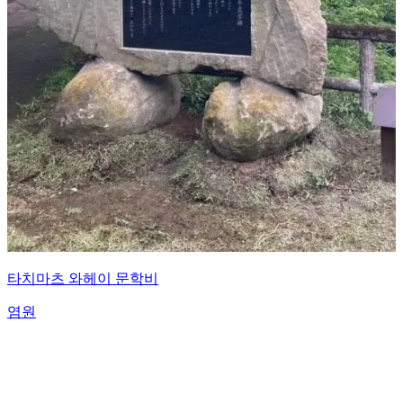
타치마츠 와헤이 문학비
염원