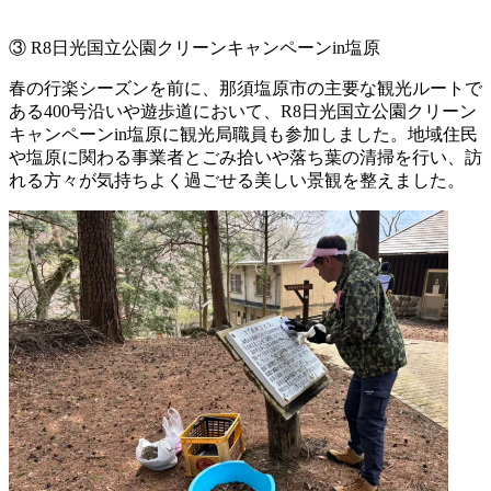
③ R8日光国立公園クリーンキャンペーンin塩原
春の行楽シーズンを前に、那須塩原市の主要な観光ルートで
ある400号沿いや遊歩道において、R8日光国立公園クリーン
キャンペーンin塩原に観光局職員も参加しました。地域住民
や塩原に関わる事業者とごみ拾いや落ち葉の清掃を行い、訪
れる方々が気持ちよく過ごせる美しい景観を整えました。