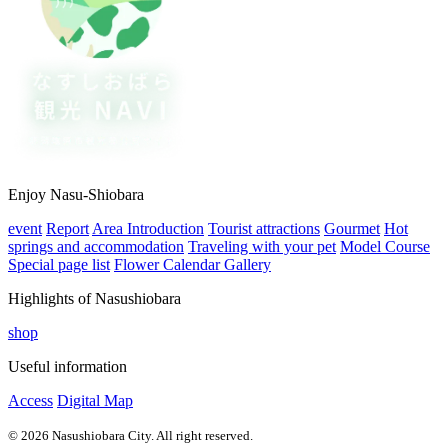
Enjoy Nasu-Shiobara
event
Report
Area Introduction
Tourist attractions
Gourmet
Hot
springs and accommodation
Traveling with your pet
Model Course
Special page list
Flower Calendar Gallery
Highlights of Nasushiobara
shop
Useful information
Access
Digital Map
© 2026 Nasushiobara City. All right reserved.