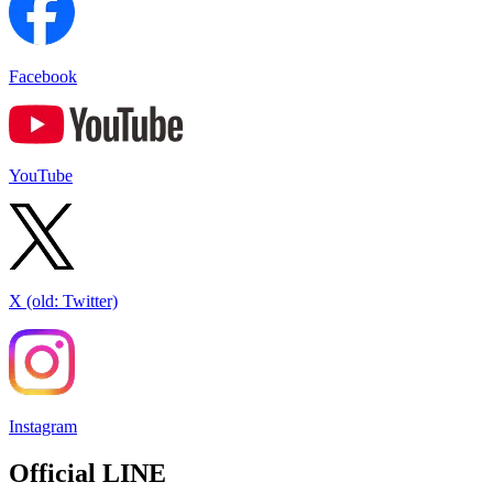
Facebook
YouTube
X (old: Twitter)
Instagram
Official LINE