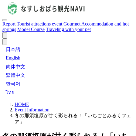
Report
Tourist attractions
event
Gourmet
Accommodation and hot
springs
Model Course
Traveling with your pet
日本語
English
简体中文
繁體中文
한국어
ไทย
HOME
Event Information
冬の那須塩原が甘く彩られる！「いちごとみるくフェ
ア」