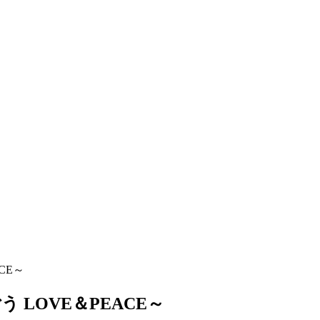
CE～
 LOVE＆PEACE～