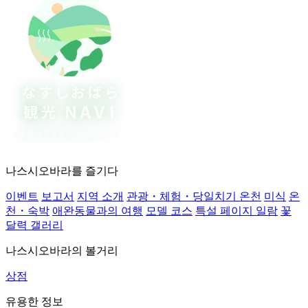
나스시오바라를 즐기다
이벤트
보고서
지역 소개
관광・체험・당일치기 온천
미식
온
천・숙박
애완동물과의 여행
모델 코스
특설 페이지 일람
꽃
달력 갤러리
나스시오바라의 볼거리
상점
유용한 정보