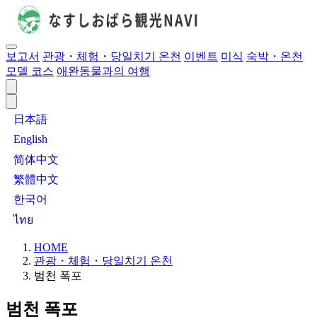
보고서
관광・체험・당일치기 온천
이벤트
미식
숙박・온천
모델 코스
애완동물과의 여행
日本語
English
简体中文
繁體中文
한국어
ไทย
HOME
관광・체험・당일치기 온천
범천 폭포
범천 폭포