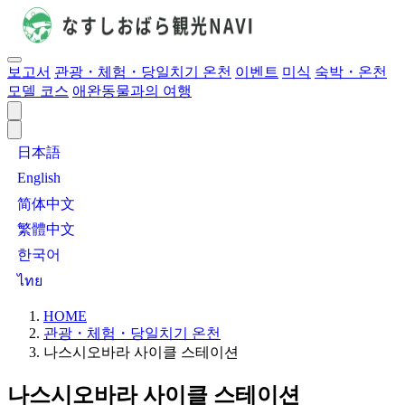
보고서
관광・체험・당일치기 온천
이벤트
미식
숙박・온천
모델 코스
애완동물과의 여행
日本語
English
简体中文
繁體中文
한국어
ไทย
HOME
관광・체험・당일치기 온천
나스시오바라 사이클 스테이션
나스시오바라 사이클 스테이션