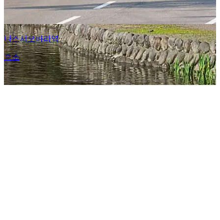
나스시오바라역
흑소