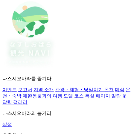
나스시오바라를 즐기다
이벤트
보고서
지역 소개
관광・체험・당일치기 온천
미식
온
천・숙박
애완동물과의 여행
모델 코스
특설 페이지 일람
꽃
달력 갤러리
나스시오바라의 볼거리
상점