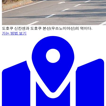
도호쿠 신칸센과 도호쿠 본선(우쓰노미야선)의 역이다.
가는 방법 보기