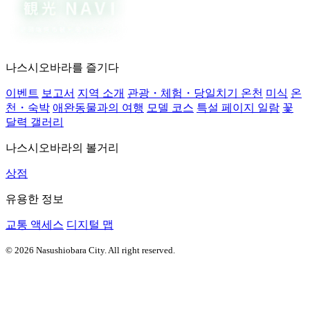
나스시오바라를 즐기다
이벤트
보고서
지역 소개
관광・체험・당일치기 온천
미식
온
천・숙박
애완동물과의 여행
모델 코스
특설 페이지 일람
꽃
달력 갤러리
나스시오바라의 볼거리
상점
유용한 정보
교통 액세스
디지털 맵
© 2026 Nasushiobara City. All right reserved.