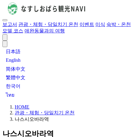
보고서
관광・체험・당일치기 온천
이벤트
미식
숙박・온천
모델 코스
애완동물과의 여행
日本語
English
简体中文
繁體中文
한국어
ไทย
HOME
관광・체험・당일치기 온천
나스시오바라역
나스시오바라역