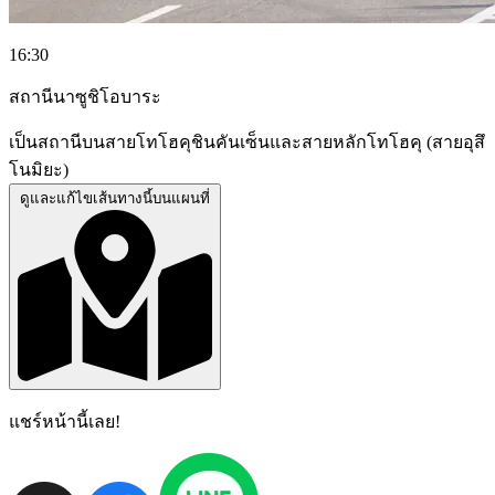
16:30
สถานีนาซูชิโอบาระ
เป็นสถานีบนสายโทโฮคุชินคันเซ็นและสายหลักโทโฮคุ (สายอุสึ
โนมิยะ)
ดูและแก้ไขเส้นทางนี้บนแผนที่
แชร์หน้านี้เลย!