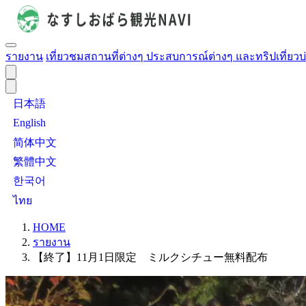
รายงาน
เที่ยวชมสถานที่ต่างๆ ประสบการณ์ต่างๆ และทริปเที่ยวบ
日本語
English
简体中文
繁體中文
한국어
ไทย
HOME
รายงาน
【終了】11月1日限定 ミルクシチュー無料配布