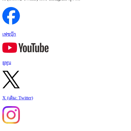
เฟซบุ๊ก
ยูทูบ
X (เดิม: Twitter)