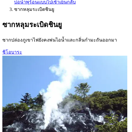
บ่อน้ำพุร้อนแบบไปเช้าเย็นกลับ
ซากหลุมระเบิดชินยู
ซากหลุมระเบิดชินยู
ซากปล่องภูเขาไฟยังคงพ่นไอน้ำและกลิ่นกำมะถันออกมา
ชิโอบาระ