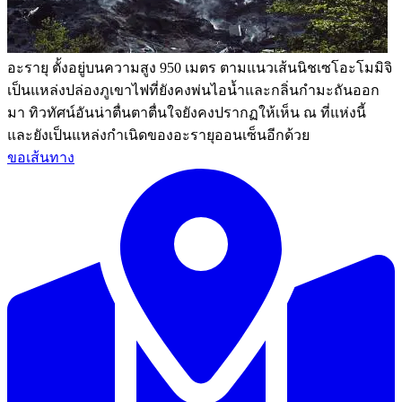
อะรายุ ตั้งอยู่บนความสูง 950 เมตร ตามแนวเส้นนิชเซโอะโมมิจิ
เป็นแหล่งปล่องภูเขาไฟที่ยังคงพ่นไอน้ำและกลิ่นกำมะถันออก
มา ทิวทัศน์อันน่าตื่นตาตื่นใจยังคงปรากฏให้เห็น ณ ที่แห่งนี้
และยังเป็นแหล่งกำเนิดของอะรายุออนเซ็นอีกด้วย
ขอเส้นทาง