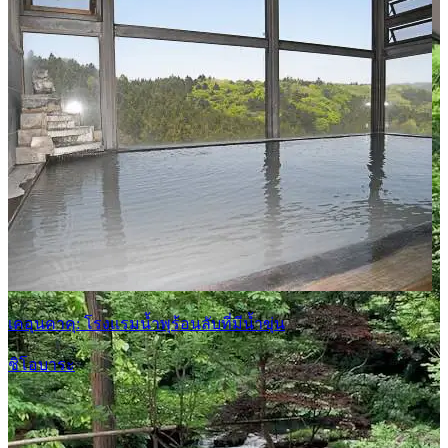
เคอุนคาคุ: โรงแรมน้ำพุร้อนลับที่มีน้ำขุ่น
ชิโอบาระ