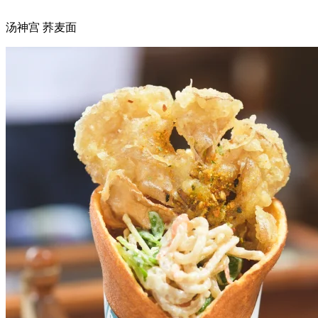
汤神宫 荞麦面