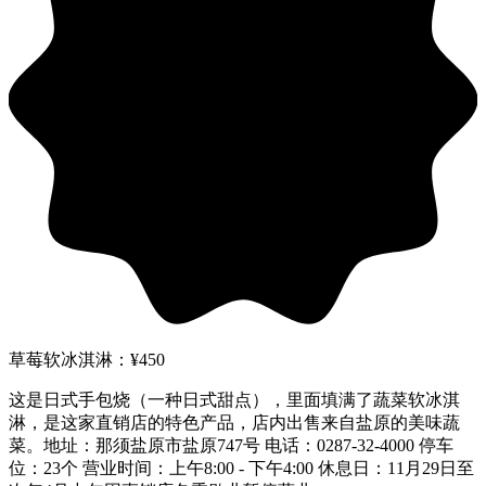
草莓软冰淇淋：¥450
这是日式手包烧（一种日式甜点），里面填满了蔬菜软冰淇
淋，是这家直销店的特色产品，店内出售来自盐原的美味蔬
菜。地址：那须盐原市盐原747号 电话：0287-32-4000 停车
位：23个 营业时间：上午8:00 - 下午4:00 休息日：11月29日至