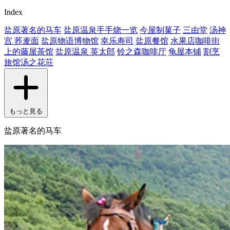
Index
盐原著名的马车
盐原温泉手手烧一览
今屋制菓子
三由堂
汤神
宫 荞麦面
盐原物语博物馆
幸乐寿司
盐原餐馆
水果店咖啡街
上的藤屋茶馆
盐原温泉 英太郎
铃之森咖啡厅
龟屋本铺
割烹
旅馆汤之花荘
もっと見る
盐原著名的马车