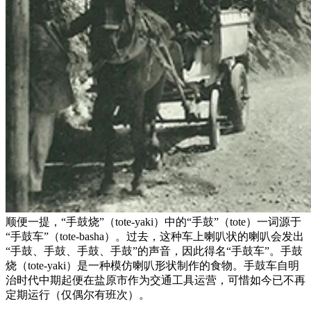
顺便一提，“手鼓烧”（tote-yaki）中的“手鼓”（tote）一词源于
“手鼓车”（tote-basha）。过去，这种车上喇叭状的喇叭会发出
“手鼓、手鼓、手鼓、手鼓”的声音，因此得名“手鼓车”。手鼓
烧（tote-yaki）是一种模仿喇叭形状制作的食物。手鼓车自明
治时代中期起便在盐原市作为交通工具运营，可惜如今已不再
定期运行（仅偶尔有班次）。