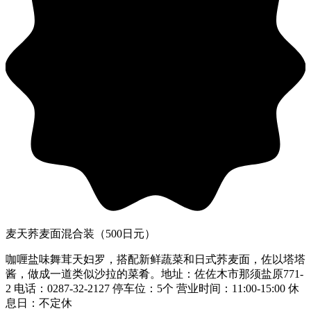
麦天荞麦面混合装（500日元）
咖喱盐味舞茸天妇罗，搭配新鲜蔬菜和日式荞麦面，佐以塔塔
酱，做成一道类似沙拉的菜肴。地址：佐佐木市那须盐原771-
2 电话：0287-32-2127 停车位：5个 营业时间：11:00-15:00 休
息日：不定休