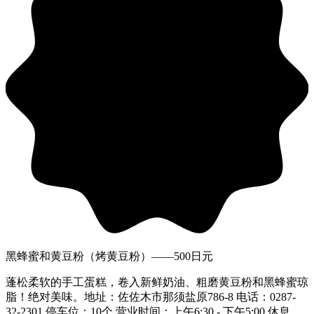
黑蜂蜜和黄豆粉（烤黄豆粉）——500日元
蓬松柔软的手工蛋糕，卷入新鲜奶油、粗磨黄豆粉和黑蜂蜜琼
脂！绝对美味。地址：佐佐木市那须盐原786-8 电话：0287-
32-2301 停车位：10个 营业时间：上午6:30 - 下午5:00 休息