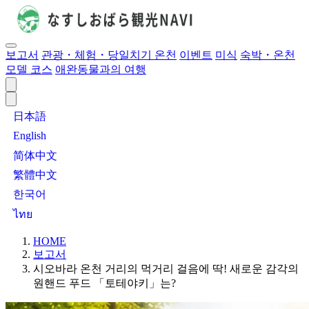
보고서
관광・체험・당일치기 온천
이벤트
미식
숙박・온천
모델 코스
애완동물과의 여행
日本語
English
简体中文
繁體中文
한국어
ไทย
HOME
보고서
시오바라 온천 거리의 먹거리 걸음에 딱! 새로운 감각의
원핸드 푸드 「토테야키」는?