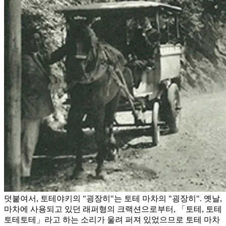
덧붙여서, 토테야키의 "굉장히"는 토테 마차의 "굉장히". 옛날,
마차에 사용되고 있던 래퍼형의 크랙션으로부터, 「토테, 토테
토테토테」라고 하는 소리가 울려 퍼져 있었으므로 토테 마차