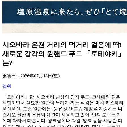
시오바라 온천 거리의 먹거리 걸음에 딱!
새로운 감각의 원핸드 푸드 「토테야키」
는?
更新日：2026年07月18日(토)
염원
「토테야키」란, 시오바라 발상의 당지 푸드. 크레페와 같은
외형이면서 절묘한 원단의 두께가 짜는 식감은 마치 카스테라.
푹신푹신. 그런 원단에는, 생유 생산 혼슈 제일을 자랑하는 나
스시오 원산의 우유와 계란이 사용되고 있어, 안의 도구는 가
게에 따라서 다릅니다. 생크림이나 과일, 앙코 등을 사용한 디
저트계에서, 소바나 초밥을 감싼 식사계까지, 합계 12종류의