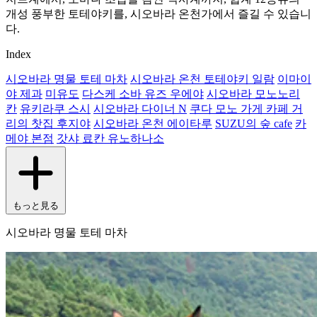
개성 풍부한 토테야키를, 시오바라 온천가에서 즐길 수 있습니
다.
Index
시오바라 명물 토테 마차
시오바라 온천 토테야키 일람
이마이
야 제과
미유도
다스케 소바 유즈 우에야
시오바라 모노노리
칸
유키라쿠 스시
시오바라 다이너 N
쿠다 모노 가게 카페 거
리의 찻집 후지야
시오바라 온천 에이타루
SUZU의 숲 cafe
카
메야 본점
갓샤 료칸 유노하나소
もっと見る
시오바라 명물 토테 마차