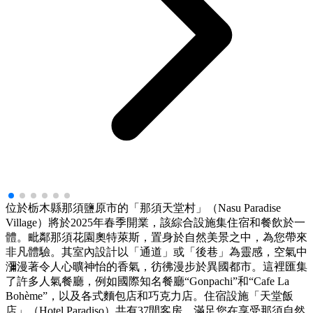
位於栃木縣那須鹽原市的「那須天堂村」（Nasu Paradise
Village）將於2025年春季開業，該綜合設施集住宿和餐飲於一
體。毗鄰那須花園奧特萊斯，置身於自然美景之中，為您帶來
非凡體驗。其室內設計以「通道」或「後巷」為靈感，空氣中
瀰漫著令人心曠神怡的香氣，彷彿漫步於異國都市。這裡匯集
了許多人氣餐廳，例如國際知名餐廳“Gonpachi”和“Cafe La
Bohème”，以及各式麵包店和巧克力店。住宿設施「天堂飯
店」（Hotel Paradiso）共有37間客房，滿足您在享受那須自然