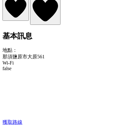
基本訊息
地點：
那須鹽原市大原561
Wi-Fi
false
獲取路線