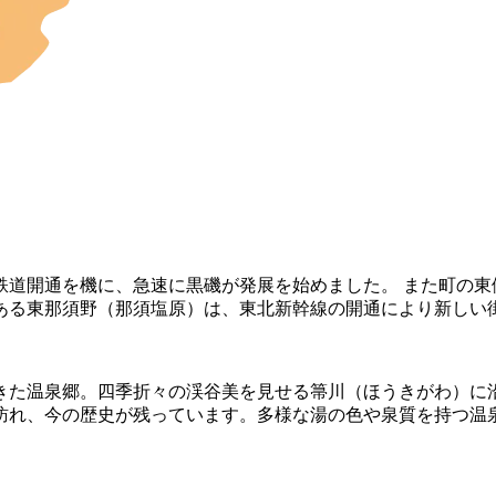
鉄道開通を機に、急速に黒磯が発展を始めました。 また町の東
ある東那須野（那須塩原）は、東北新幹線の開通により新しい
てきた温泉郷。四季折々の渓谷美を見せる箒川（ほうきがわ）に
訪れ、今の歴史が残っています。多様な湯の色や泉質を持つ温