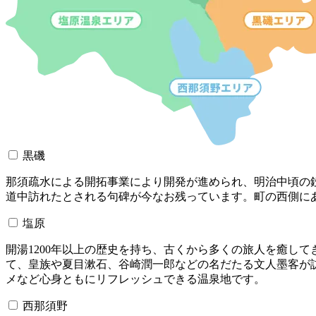
黒磯
那須疏水による開拓事業により開発が進められ、明治中頃の
道中訪れたとされる句碑が今なお残っています。町の西側に
塩原
開湯1200年以上の歴史を持ち、古くから多くの旅人を癒し
て、皇族や夏目漱石、谷崎潤一郎などの名だたる文人墨客が
メなど心身ともにリフレッシュできる温泉地です。
西那須野