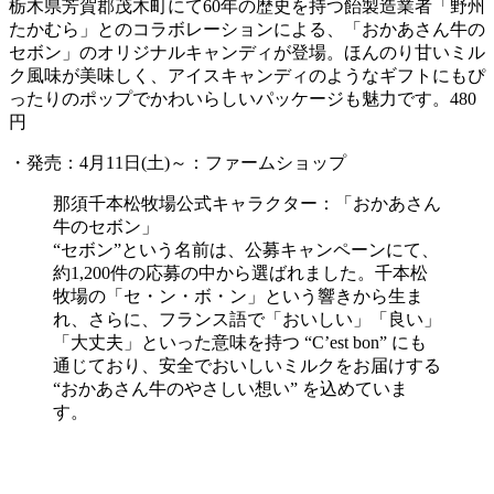
栃木県芳賀郡茂木町にて60年の歴史を持つ飴製造業者「野州
たかむら」とのコラボレーションによる、「おかあさん牛の
セボン」のオリジナルキャンディが登場。ほんのり甘いミル
ク風味が美味しく、アイスキャンディのようなギフトにもぴ
ったりのポップでかわいらしいパッケージも魅力です。480
円
・発売：4月11日(土)～：ファームショップ
那須千本松牧場公式キャラクター：「おかあさん
牛のセボン」
“セボン”という名前は、公募キャンペーンにて、
約1,200件の応募の中から選ばれました。千本松
牧場の「セ・ン・ボ・ン」という響きから生ま
れ、さらに、フランス語で「おいしい」「良い」
「大丈夫」といった意味を持つ “C’est bon” にも
通じており、安全でおいしいミルクをお届けする
“おかあさん牛のやさしい想い” を込めていま
す。