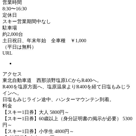
営業時間
8:30〜16:30
定休日
スキー営業期間中なし
駐車場
約2,000台
土日祝日、年末年始 全車種 ￥1,000
（平日は無料）
URL
アクセス
東北自動車道 西那須野塩原I.CからR400へ。
R400を塩原方面へ、塩原温泉よりR400を経て日塩もみじラ
インへ。
日塩もみじライン途中、ハンターマウンテン到着。
料金
【スキー1日券】大人 5800円～
【スキー1日券】60歳以上（身分証明書の掲示が必要） 5300
円～
【スキー1日券】小学生 4800円～