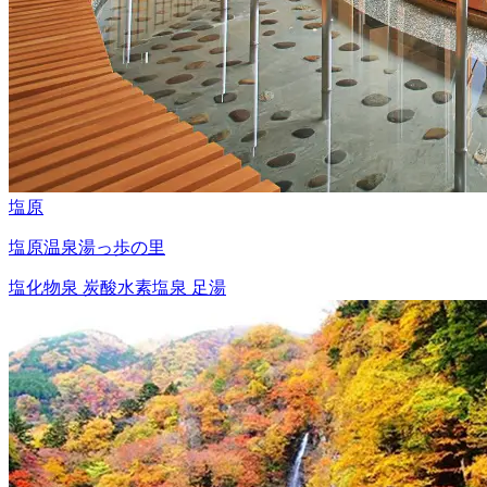
塩原
塩原温泉湯っ歩の里
塩化物泉
炭酸水素塩泉
足湯