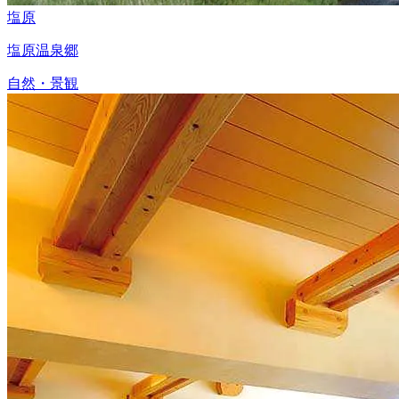
塩原
塩原温泉郷
自然・景観