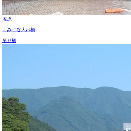
塩原
もみじ谷大吊橋
吊り橋