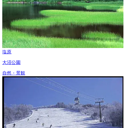
塩原
大沼公園
自然・景観