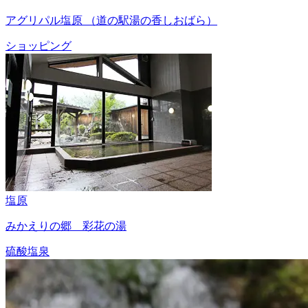
アグリパル塩原 （道の駅湯の香しおばら）
ショッピング
塩原
みかえりの郷 彩花の湯
硫酸塩泉