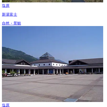
塩原
新湯富士
自然・景観
塩原