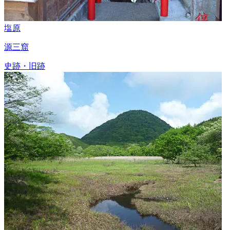
塩原
源三窟
史跡・旧跡