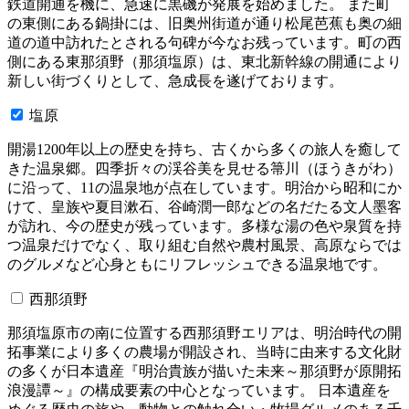
鉄道開通を機に、急速に黒磯が発展を始めました。 また町
の東側にある鍋掛には、旧奥州街道が通り松尾芭蕉も奥の細
道の道中訪れたとされる句碑が今なお残っています。町の西
側にある東那須野（那須塩原）は、東北新幹線の開通により
新しい街づくりとして、急成長を遂げております。
塩原
開湯1200年以上の歴史を持ち、古くから多くの旅人を癒して
きた温泉郷。四季折々の渓谷美を見せる箒川（ほうきがわ）
に沿って、11の温泉地が点在しています。明治から昭和にか
けて、皇族や夏目漱石、谷崎潤一郎などの名だたる文人墨客
が訪れ、今の歴史が残っています。多様な湯の色や泉質を持
つ温泉だけでなく、取り組む自然や農村風景、高原ならでは
のグルメなど心身ともにリフレッシュできる温泉地です。
西那須野
那須塩原市の南に位置する西那須野エリアは、明治時代の開
拓事業により多くの農場が開設され、当時に由来する文化財
の多くが日本遺産『明治貴族が描いた未来～那須野が原開拓
浪漫譚～』の構成要素の中心となっています。 日本遺産を