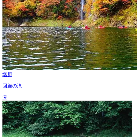
塩原
回顧の滝
滝