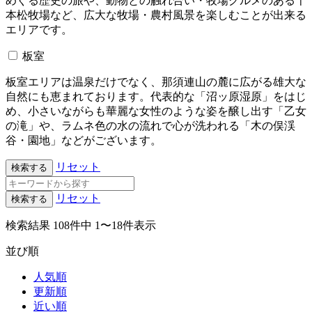
めぐる歴史の旅や、動物との触れ合い・牧場グルメのある千
本松牧場など、広大な牧場・農村風景を楽しむことが出来る
エリアです。
板室
板室エリアは温泉だけでなく、那須連山の麓に広がる雄大な
自然にも恵まれております。代表的な「沼ッ原湿原」をはじ
め、小さいながらも華麗な女性のような姿を醸し出す「乙女
の滝」や、ラムネ色の水の流れで心が洗われる「木の俣渓
谷・園地」などがございます。
リセット
検索する
リセット
検索する
検索結果
108件中 1〜18件表示
並び順
人気順
更新順
近い順