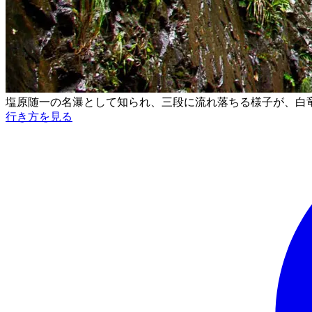
塩原随一の名瀑として知られ、三段に流れ落ちる様子が、白
行き方を見る