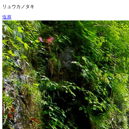
リュウカノタキ
塩原