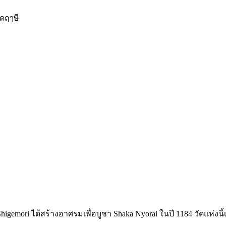
ัดฤๅษี
Shigemori ได้สร้างอาศรมเพื่อบูชา Shaka Nyorai ในปี 1184 วัดแห่งนี้เป