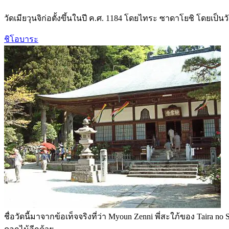
วัดเมียวุนจิก่อตั้งขึ้นในปี ค.ศ. 1184 โดยไทระ ซาดาโยชิ โดยเป็นว
ชิโอบาระ
ชื่อวัดนี้มาจากข้อเท็จจริงที่ว่า Myoun Zenni พี่สะใภ้ของ Taira no 