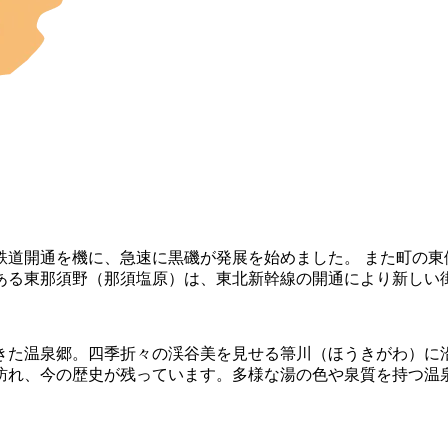
鉄道開通を機に、急速に黒磯が発展を始めました。 また町の東
ある東那須野（那須塩原）は、東北新幹線の開通により新しい
てきた温泉郷。四季折々の渓谷美を見せる箒川（ほうきがわ）に
訪れ、今の歴史が残っています。多様な湯の色や泉質を持つ温