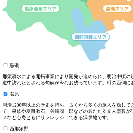
黒磯
那須疏水による開拓事業により開発が進められ、明治中頃の
道中訪れたとされる句碑が今なお残っています。町の西側に
塩原
開湯1200年以上の歴史を持ち、古くから多くの旅人を癒し
て、皇族や夏目漱石、谷崎潤一郎などの名だたる文人墨客が
メなど心身ともにリフレッシュできる温泉地です。
西那須野