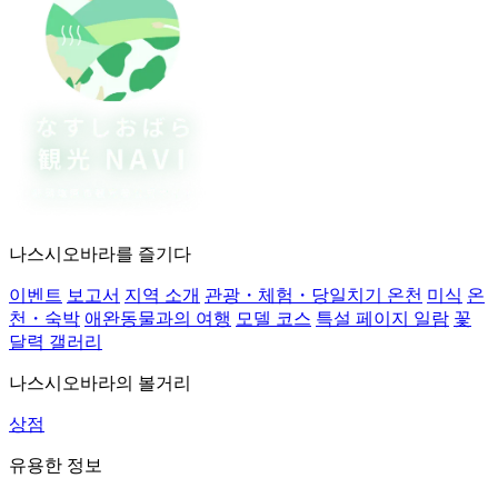
나스시오바라를 즐기다
이벤트
보고서
지역 소개
관광・체험・당일치기 온천
미식
온
천・숙박
애완동물과의 여행
모델 코스
특설 페이지 일람
꽃
달력 갤러리
나스시오바라의 볼거리
상점
유용한 정보