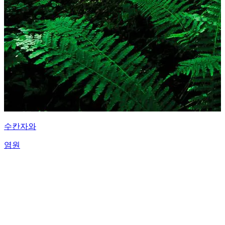
수칸자와
염원