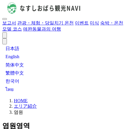
보고서
관광・체험・당일치기 온천
이벤트
미식
숙박・온천
모델 코스
애완동물과의 여행
日本語
English
简体中文
繁體中文
한국어
ไทย
HOME
エリア紹介
염원
염원영역