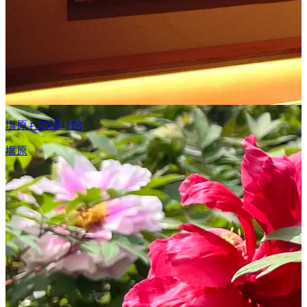
塩原もの語り館
塩原