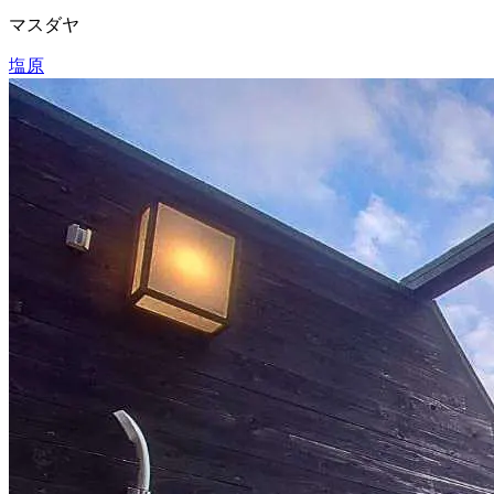
マスダヤ
塩原