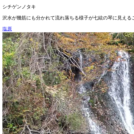
シチゲンノタキ
沢水が幾筋にも分かれて流れ落ちる様子が七絃の琴に見える
塩原